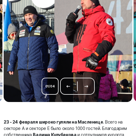
01
/
04
23 - 24 февраля
широко гуляли на Масленице
. Всего на
секторе А и секторе Е было около 1000 гостей. Благодарим
собственника
Вадима Кулубекова
и сотрудников курорта