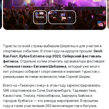
01
/
08
Туристы со всей страны выбирали Шерегеш и для участия в
спортивных событиях. В этом году на курорте прошли:
Gesh
Run Fest, Кубок Extreme cup 2023, Сибирский фестиваль
фитнеса
. Отдельно хотим отметить организатора фестиваля
«Таежная гонка»
Евгения Шабалина
, который уже много
лет успешно собирает спортсменов и знакомит туристов с
уникальными летними возможностями Горной Шории.
Всего на «Таежную гонку» в этом году зарегистрировались
586 спортсменов из Сочи, Екатеринбурга, Таджикистана,
Казахстана, Томска, Новосибирска, Барнаула, Бийска и
городов Кузбасса — это рекорд мероприятия. В прошлом
году в гонке участвовали 260 велосипедистов и бегунов.