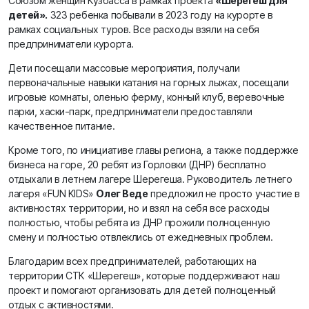
Союзом женщин Кузбасса в рамках проекта
«Шерегеш для
детей».
323 ребенка побывали в 2023 году на курорте в
рамках социальных туров. Все расходы взяли на себя
предприниматели курорта.
Дети посещали массовые мероприятия, получали
первоначальные навыки катания на горных лыжах, посещали
игровые комнаты, оленью ферму, конный клуб, веревочные
парки, хаски-парк, предприниматели предоставляли
качественное питание.
Кроме того, по инициативе главы региона, а также поддержке
бизнеса на горе, 20 ребят из Горловки (ДНР) бесплатно
отдыхали в летнем лагере Шерегеша. Руководитель летнего
лагеря «FUN KIDS»
Олег Веде
предложил не просто участие в
активностях территории, но и взял на себя все расходы
полностью, чтобы ребята из ДНР прожили полноценную
смену и полностью отвлеклись от ежедневных проблем.
Благодарим всех предпринимателей, работающих на
территории СТК «Шерегеш», которые поддерживают наш
проект и помогают организовать для детей полноценный
отдых с активностями.