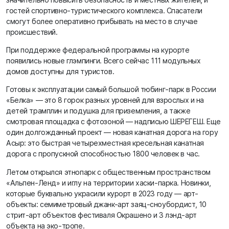
гостей спортивно-туристического комплекса. Спасатели
смогут более оперативно прибывать на место в случае
происшествий.
При поддержке федеральной программы на курорте
появились новые глэмпинги. Всего сейчас 111 модульных
домов доступны для туристов.
Готовы к эксплуатации самый большой тюбинг-парк в России
«Белка» — это 8 горок разных уровней для взрослых и на
детей трамплин и подушка для приземления, а также
смотровая площадка с фотозоной — надписью ШЕРЕГЕШ. Еще
один долгожданный проект — новая канатная дорога на гору
Асыр: это быстрая четырехместная кресельная канатная
дорога с пропускной способностью 1800 человек в час.
Летом открылся этнопарк с общественным пространством
«Альпен-Ленд» и иглу на территории хаски-парка. Новинки,
которые буквально украсили курорт в 2023 году — арт-
объекты: семиметровый джанк-арт заяц-сноубордист, 10
стрит-арт объектов фестиваля Окрашено и 3 лэнд-арт
объекта на эко-тропе.