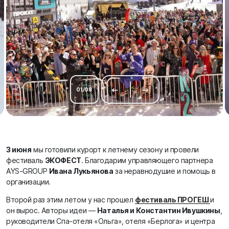
01
/
08
3 июня
мы готовили курорт к летнему сезону и провели
фестиваль
ЭКОФЕСТ
. Благодарим управляющего партнера
AYS-GROUP
Ивана Лукьянова
за неравнодушие и помощь в
организации.
Второй раз этим летом у нас прошел
фестиваль ПРОГЕШ
и
он вырос. Авторы идеи —
Наталья и Константин Ивушкины
,
руководители Спа-отеля «Ольга», отеля «Берлога» и центра