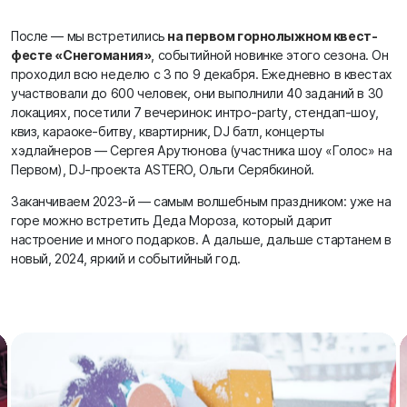
После — мы встретились
на первом горнолыжном квест-
фесте «Снегомания»
, событийной новинке этого сезона. Он
проходил всю неделю с 3 по 9 декабря. Ежедневно в квестах
участвовали до 600 человек, они выполнили 40 заданий в 30
локациях, посетили 7 вечеринок: интро-party, стендап-шоу,
квиз, караоке-битву, квартирник, DJ батл, концерты
хэдлайнеров — Сергея Арутюнова (участника шоу «Голос» на
Первом), DJ-проекта ASTERO, Ольги Серябкиной.
Заканчиваем 2023-й — самым волшебным праздником: уже на
горе можно встретить Деда Мороза, который дарит
настроение и много подарков. А дальше, дальше стартанем в
новый, 2024, яркий и событийный год.