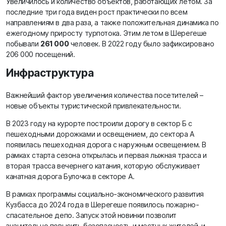
Увеличилось и количество объектов, работающих летом. За
последние три года виден рост практически по всем
направлениям в два раза, а также положительная динамика по
ежегодному приросту турпотока. Этим летом в Шерегеше
побывали
261 000
человек. В 2022 году было зафиксировано
206 000 посещений.
Инфраструктура
Важнейший фактор увеличения количества посетителей –
новые объекты туристической привлекательности.
В 2023 году на курорте построили дорогу в сектор Б с
пешеходными дорожками и освещением, до сектора А
появилась пешеходная дорога с наружным освещением. В
рамках старта сезона открылась и первая лыжная трасса и
вторая трасса вечернего катания, которую обслуживает
канатная дорога Булочка в секторе А.
В рамках программы социально-экономического развития
Кузбасса до 2024 года в Шерегеше появилось пожарно-
спасательное депо. Запуск этой новинки позволит
значительно повысить безопасность и местных жителей, и