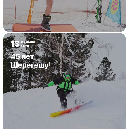
13
февраля
2026
45 лет
Шерегешу!