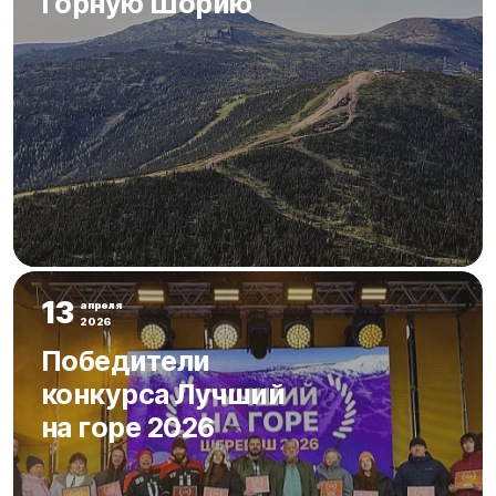
Горную Шорию
13
апреля
2026
Победители
конкурса Лучший
на горе 2026