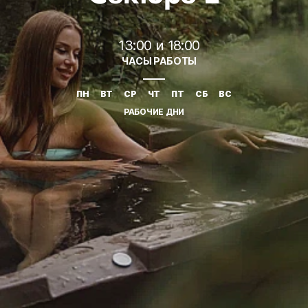
13:00 и 18:00
ЧАСЫ РАБОТЫ
ПН
ВТ
СР
ЧТ
ПТ
СБ
ВС
РАБОЧИЕ ДНИ