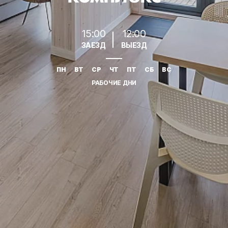
15:00
12:00
ЗАЕЗД
ВЫЕЗД
ПН
ВТ
СР
ЧТ
ПТ
СБ
ВС
РАБОЧИЕ ДНИ