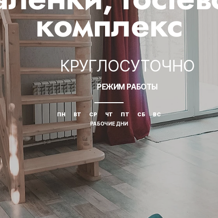
комплекс
КРУГЛОСУТОЧНО
РЕЖИМ РАБОТЫ
ПН
ВТ
СР
ЧТ
ПТ
СБ
ВС
РАБОЧИЕ ДНИ