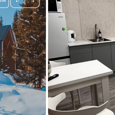
1
/
04