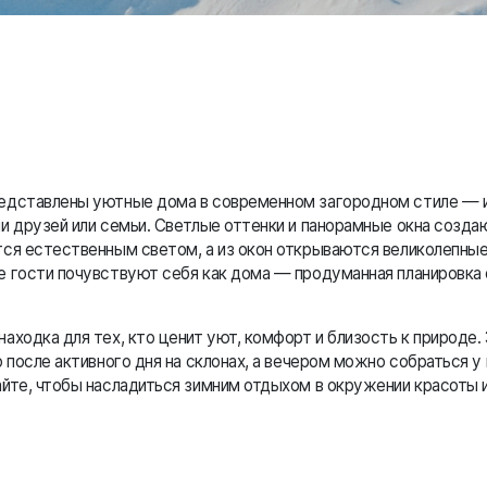
едставлены уютные дома в современном загородном стиле — 
и друзей или семьи. Светлые оттенки и панорамные окна созд
тся естественным светом, а из окон открываются великолепны
е гости почувствуют себя как дома — продуманная планировка
аходка для тех, кто ценит уют, комфорт и близость к природе.
 после активного дня на склонах, а вечером можно собраться у 
йте, чтобы насладиться зимним отдыхом в окружении красоты 