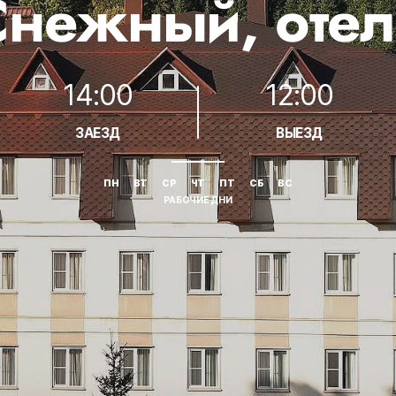
Снежный, отел
14:00
12:00
ЗАЕЗД
ВЫЕЗД
ПН
ВТ
СР
ЧТ
ПТ
СБ
ВС
РАБОЧИЕ ДНИ