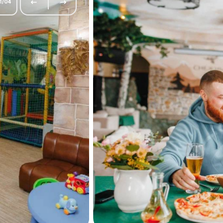
1
/
04