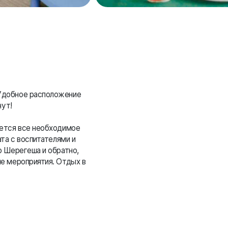
 Удобное расположение
нут!
дется все необходимое
та с воспитателями и
о Шерегеша и обратно,
е мероприятия. Отдых в