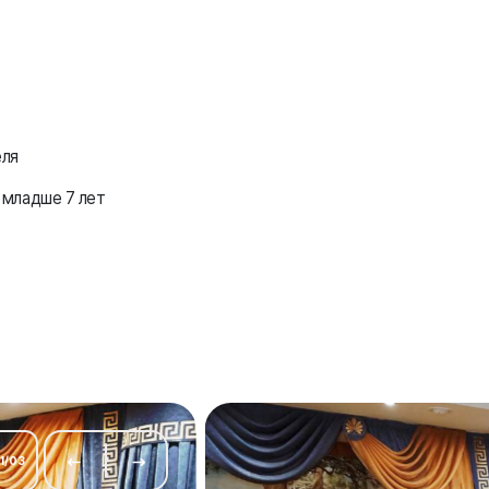
еля
 младше 7 лет
1
/
03