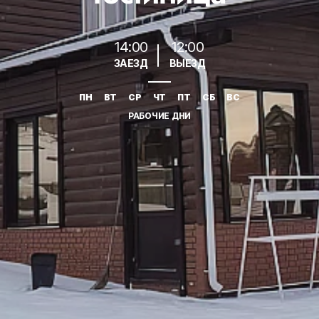
14:00
12:00
ЗАЕЗД
ВЫЕЗД
ПН
ВТ
СР
ЧТ
ПТ
СБ
ВС
РАБОЧИЕ ДНИ