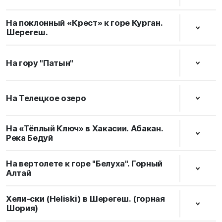
На поклонный «Крест» к горе Курган.
Шерегеш.
На гору "Патын"
На Телецкое озеро
На «Тёплый Ключ» в Хакасии. Абакан.
Река Бедуй
На вертолете к горе "Белуха". Горный
Алтай
Хели-ски (Heliski) в Шерегеш. (горная
Шория)