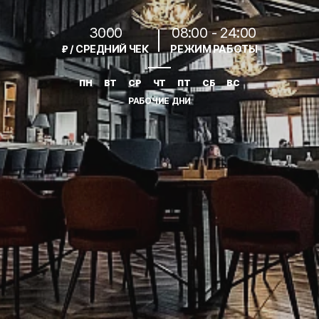
3000
08:00 - 24:00
₽ / СРЕДНИЙ ЧЕК
РЕЖИМ РАБОТЫ
ПН
ВТ
СР
ЧТ
ПТ
СБ
ВС
РАБОЧИЕ ДНИ