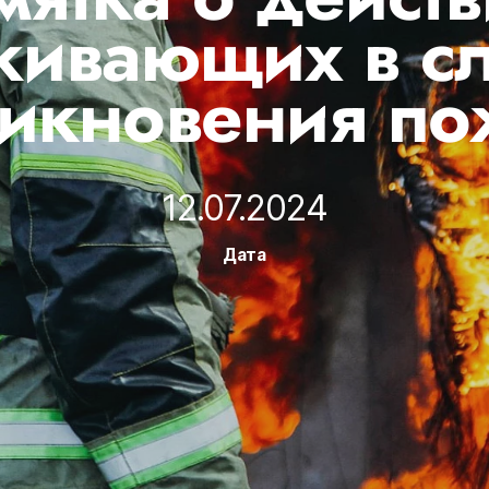
ивающих в с
икновения п
12.07.2024
Дата