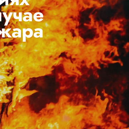
лучае
ожара