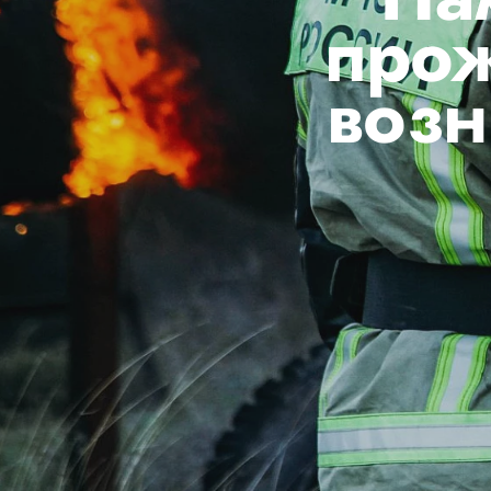
прож
возн