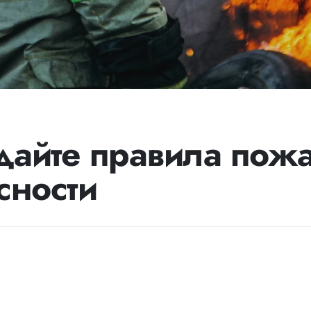
айте правила пож
сности