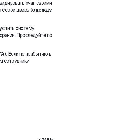
квидировать очаг своими
 собой дверь (
одежду,
пустить систему
орании. Проследуйте по
ГА
). Если по прибытию в
ом сотруднику
228 КБ