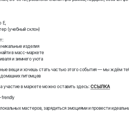
 Е,
ер (учебный склон)
т:
уникальные изделия
найти в масс-маркете
иваля и зимнего уюта
сные вещи и хочешь стать частью этого события — мы ждём те
 домашних питомцев
на участие в маркете можно оставить здесь:
ССЫЛКА
frendly
окальных мастеров, зарядиться эмоциями и провести идеальны