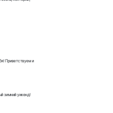
бя! Приветствуем и
й зимний уикенд!