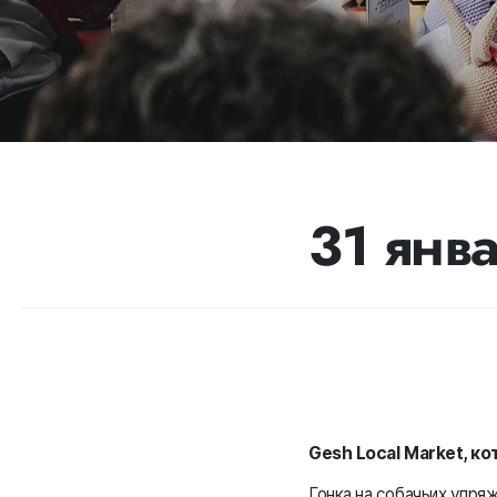
31 янва
Gesh Local Market, к
Гонка на собачьих упряж