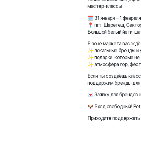
мастер-классы
🗓 31 января – 1 февраля
📍 пгт. Шерегеш, Сектор
Большой белый йети-шат
В зоне маркета вас ждё
✨ локальные бренды и 
✨ подарки, которые не 
✨ атмосфера гор, фест
Если ты создаёшь клас
поддержим бренды для
💌 Заявку для брендов 
🐶 Вход свободный! Pet-
Приходите поддержать л