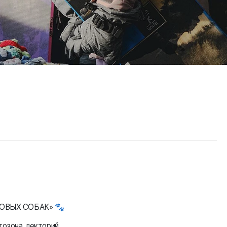
ЗДОВЫХ СОБАК» 🐾
тозона, лекторий,