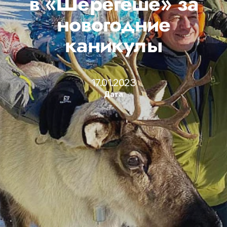
в «Шерегеше» за
новогодние
каникулы
17.01.2023
Дата