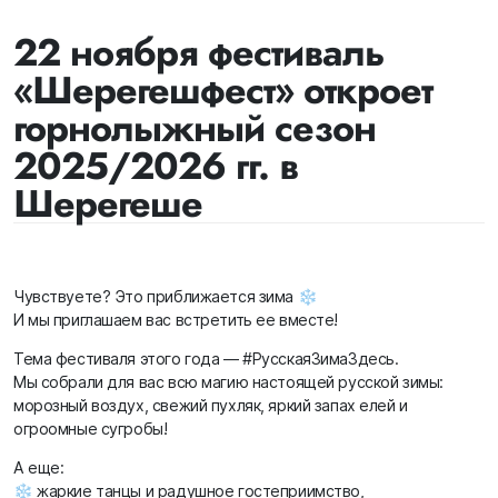
22 ноября фестиваль
«Шерегешфест» откроет
горнолыжный сезон
2025/2026 гг. в
Шерегеше
Чувствуете? Это приближается зима ❄️
И мы приглашаем вас встретить ее вместе!
Тема фестиваля этого года — #РусскаяЗимаЗдесь.
Мы собрали для вас всю магию настоящей русской зимы:
морозный воздух, свежий пухляк, яркий запах елей и
огроомные сугробы!
А еще:
❄️ жаркие танцы и радушное гостеприимство,