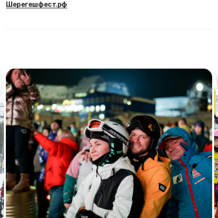
Шерегешфест.рф