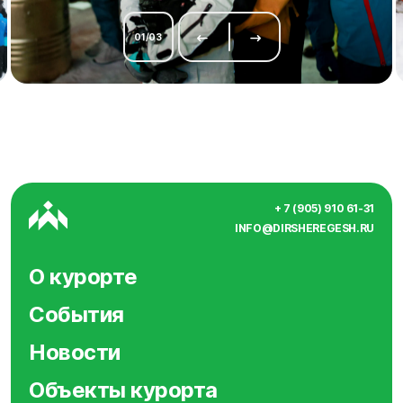
01
/
03
+ 7 (905) 910 61-31
INFO@DIRSHEREGESH.RU
О курорте
События
Новости
Объекты курорта